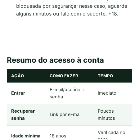
bloqueada por segurança; nesse caso, aguarde
alguns minutos ou fale com o suporte. +18.
Resumo do acesso à conta
AÇÃO
COMO FAZER
TEMPO
E-mail/usuário +
Entrar
Imediato
senha
Recuperar
Poucos
Link por e-mail
senha
minutos
Verificada no
Idade mínima
18 anos